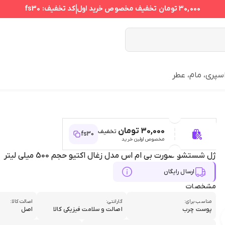
30,000 تومان
تخفیف مخصوص خرید اول
کد تخفیف:
fs30
سپری، مام، عطر
30,000 تومان
تخفیف
fs30
مخصوص اولین خرید
ژل شستشو صورت بی ام اس مدل زغال اکتیو حجم 500 میلی لیتر
ارسال رایگان
مشخصات
مناسب برای:
گارانتی:
اصالت کالا:
پوست چرب
اصالت و سلامت فیزیکی کالا
اصل