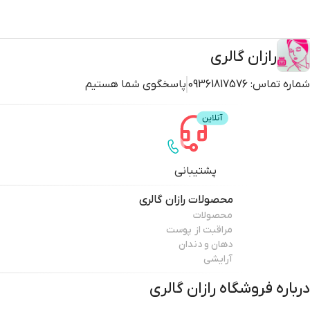
رازان گالری
شماره تماس:
09361817576
پاسخگوی شما هستیم
پشتیبانی
محصولات
رازان گالری
محصولات
مراقبت از پوست
دهان و دندان
آرایشی
درباره فروشگاه
رازان گالری