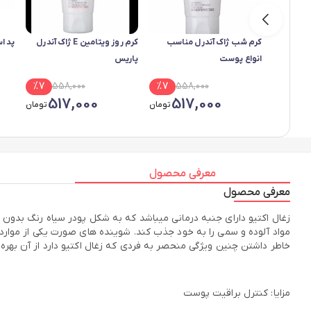
کرم شب ژاک آندرل مناسب
کرم روز ویتامین E ژاک آندرل
پد ا
انواع پوست
پاریس
%
7
558,000
%
7
558,000
517,000
517,000
تومان
تومان
معرفی محصول
معرفی محصول
زغال اکتیو دارای جنبه درمانی میباشد که به شکل پودر سیاه رنگ بدون ط
مواد آلوده و سمی را به خود جذب کند. شوینده های صورت یکی از موارد
خاطر داشتن چنین ویژگی منحصر به فردی که زغال اکتیو دارد از آن بهر
مزایا: کنترل براقیت پوست