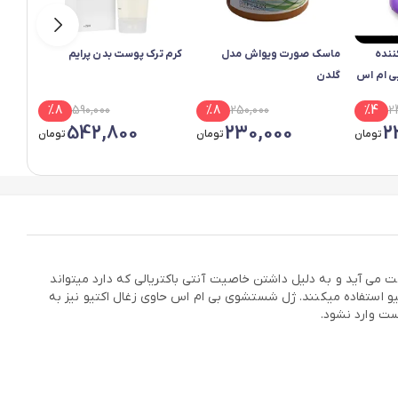
ننده
ماسک صورت ویواش مدل
کرم ترک پوست بدن پرایم
کرم ض
گلدن
%
8
590,000
%
8
250,000
%
4
2
542,800
230,000
2
تومان
تومان
تومان
ت می آید و به دلیل داشتن خاصیت آنتی باکتریالی که دارد میتواند
و استفاده میکنند. ژل شستشوی بی ام اس حاوی زغال اکتیو نیز به
ست وارد نشود.