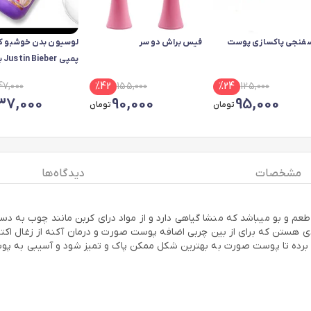
سفنجی پاکسازی پوست
فیس براش دو سر
لوسیون بدن خوشبو ک
پمپی Justin Bieber بی ام اس
47,000
%
42
155,000
%
24
125,000
37,000
90,000
95,000
تومان
تومان
مشخصات
دیدگاه ها
عم و بو میباشد که منشا گیاهی دارد و از مواد درای کربن مانند چوب به دس
ی هستن که برای از بین چربی اضافه پوست صورت و درمان آکنه از زغال اکتی
ه برده تا پوست صورت به بهترین شکل ممکن پاک و تمیز شود و آسیبی به پو