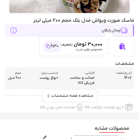
ماسک صورت ویواش مدل بلک حجم 200 میلی لیتر
ارسال رایگان
30,000 تومان
تخفیف
fs30
مخصوص اولین خرید
مشخصات
تاریخ انقضا :
گارانتی :
مناسب برای :
حجم :
1407
اصالت و سلامت
انواع پوست
200 میل
فیزیکی کالا
مشاهده همه مشخصات
۷ روز ضمانت بازگشت کالا
ضمانت اصل بودن کالا
محصولات مشابه