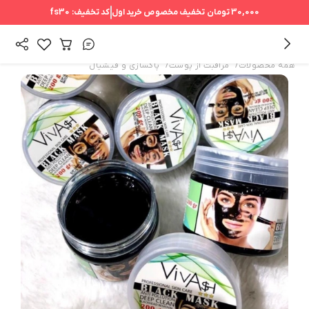
30,000 تومان
تخفیف مخصوص خرید اول
کد تخفیف:
fs30
/
/
همه محصولات
مراقبت از پوست
پاکسازی و فیشیال