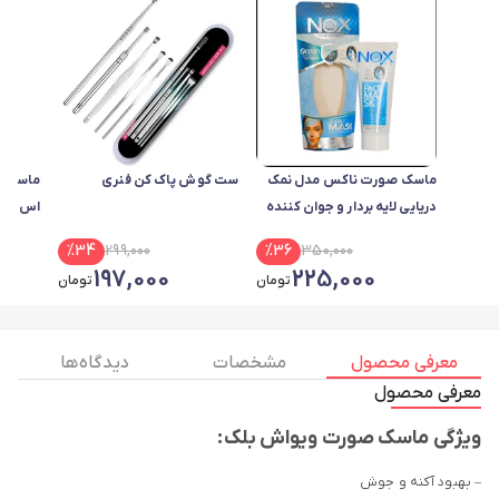
ماسک صورت ناکس مدل نمک
ست گوش پاک کن فنری
ماسک ص
دریایی لایه بردار و جوان کننده
اس
پوست و ضد جوش
%
34
299,000
%
36
350,000
197,000
225,000
تومان
تومان
معرفی محصول
مشخصات
دیدگاه ها
معرفی محصول
ویژگی‌ ماسک صورت ویواش بلک:
– بهبود آکنه و جوش