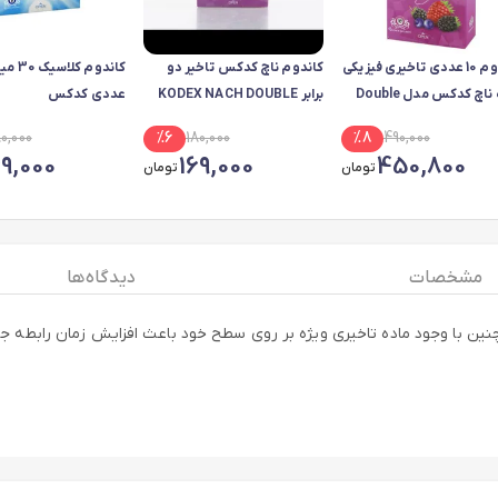
کاندوم 10 عددی تاخیری فیزیکی
کاندوم ناچ کدکس تاخیر دو
نازک ناچ کدکس مدل Double
برابر KODEX NACH DOUBLE
عددی کدکس
DELAY
D
80,000
%
6
180,000
%
8
490,000
69,000
169,000
450,800
تومان
تومان
مشخصات
دیدگاه ها
اخیری مضاعف و همچنین با وجود ماده تاخیری ویژه بر روی سطح خود باعث افزایش زمان را