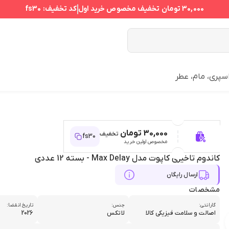
30,000 تومان
تخفیف مخصوص خرید اول
کد تخفیف:
fs30
سپری، مام، عطر
30,000 تومان
تخفیف
fs30
مخصوص اولین خرید
کاندوم تاخیری کاپوت مدل Max Delay - بسته 12 عددی
ارسال رایگان
مشخصات
گارانتی:
جنس:
تاریخ انقضا:
اصالت و سلامت فیزیکی کالا
لاتکس
2026