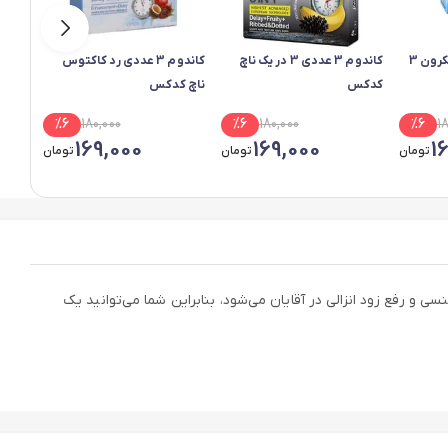
کاندوم کلاسیک 30 میکرون 3
کاندوم 3 عددی 3 در یک ناچ
کاندوم 3 عددی رد کاکتوس
کدکس
ناچ کدکس
تاخیر
%
6
180,000
%
6
180,000
%
6
1
169,000
169,000
1
تومان
تومان
تومان
بطه جنسی و رفع زود انزالی در آقایان می‌شود، بنابراین شما می‌توانید یک