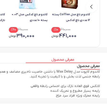
کاندوم ناچ مدل Coffee بسته
کاندوم ناچ کدکس مدل 0.03
12 عددی ناچ کدکس
بسته 10 عددی
elay
%
20
490,000
%
10
490,000
390,000
441,000
تومان
تومان
معرفی محصول
معرفی محصول
کاندوم کاپوت مدل Max Delay با داشتن خاصیت ت
رایحه محرک ویژه افراد سرد مزاج