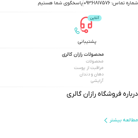
شماره تماس:
09361817576
پاسخگوی شما هستیم
پشتیبانی
محصولات
رازان گالری
محصولات
مراقبت از پوست
دهان و دندان
آرایشی
درباره فروشگاه
رازان گالری
مطالعه بیشتر