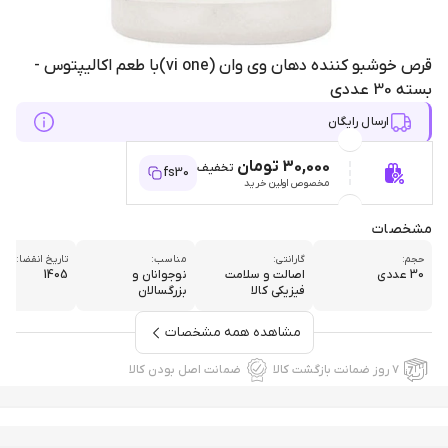
قرص خوشبو کننده دهان وی وان (vi one)با طعم اکالیپتوس -
بسته 30 عددی
ارسال رایگان
30,000 تومان
تخفیف
fs30
مخصوص اولین خرید
مشخصات
حجم:
گارانتی:
مناسب:
تاریخ انقضا:
30 عددی
اصالت و سلامت
نوجوانان و
1405
فیزیکی کالا
بزرگسالان
مشاهده همه مشخصات
۷ روز ضمانت بازگشت کالا
ضمانت اصل بودن کالا