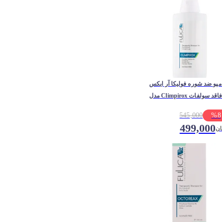
پو ضد شوره فولیکا آر ایکس
دل Climpirox فاقد سولفات
545,000
%
8
499,000
ان