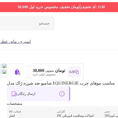
fs30
کد تخفیف:
30,000 تومان
تخفیف مخصوص خرید اول
اسپری، مام، عطر
30,000 تومان
تخفیف
fs30
مخصوص اولین خرید
شامپو ضد شوره ژاک مدل EQUINERGIE مناسب موهای چرب
ارسال رایگان
مشخصات
حجم:
گارانتی:
اصالت کالا:
یلی لیتر
اصالت وسلامت فیزیکی کالا
اصل