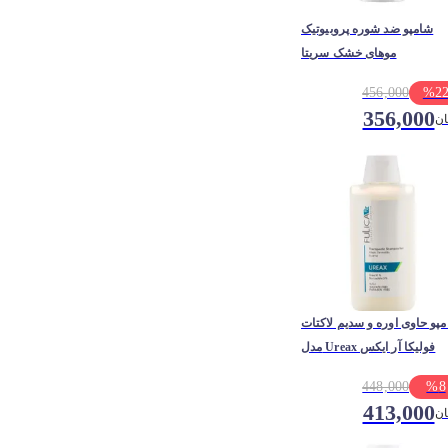
شامپو ضد شوره پروبیوتیک
موهای خشک سریتا
456,000
%
2
356,000
ان
پو حاوی اوره و سدیم لاکتات
مدل Ureax فولیکا آر ایکس
448,000
%
8
413,000
ان