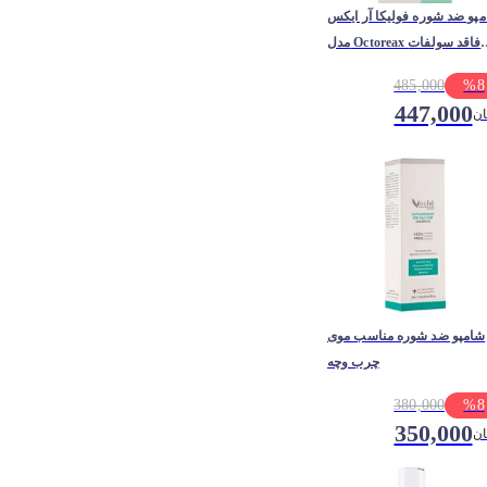
پو ضد شوره فولیکا آر ایکس
مدل Octoreax فاقد سولفات
مناسب پوست سر خشک
485,000
%
8
447,000
ان
شامپو ضد شوره مناسب موی
چرب وچه
380,000
%
8
350,000
ان