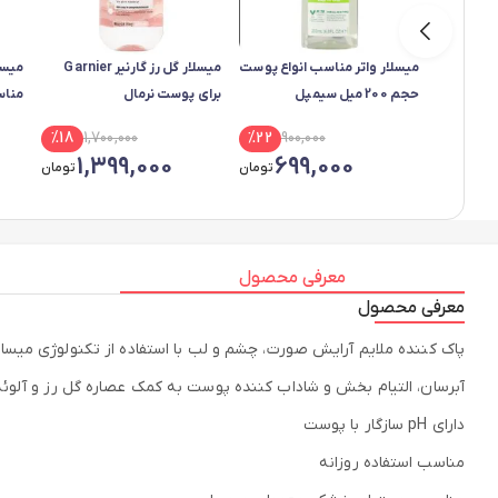
میسلار واتر مناسب انواع پوست
میسلار گل رز گارنیر Garnier
حجم 200 میل سیمپل
برای پوست نرمال
مناس
سر سیا
%
18
1,700,000
%
22
900,000
1,399,000
699,000
تومان
تومان
معرفی محصول
معرفی محصول
پاک کننده ملایم آرایش صورت، چشم و لب با استفاده از تکنولوژی میسالر
آبرسان، التیام بخش و شاداب کننده پوست به کمک عصاره گل رز و آلوئه 
دارای pH سازگار با پوست
مناسب استفاده روزانه