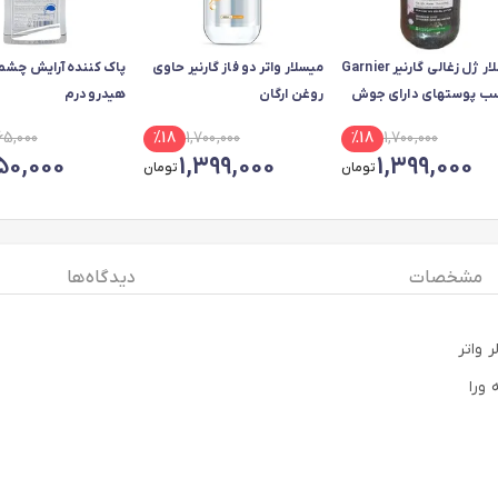
میسلار ژل زغالی گارنیر Garnier
میسلار واتر دو فاز گارنیر حاوی
پاک کننده آرایش چشم
ب پوستهای دارای جوش
روغن ارگان
هیدرودرم
ه حجم 400 میل
65,000
%
18
1,700,000
%
18
1,700,000
50,000
1,399,000
1,399,000
تومان
تومان
مشخصات
دیدگاه ها
 واتر
ورا