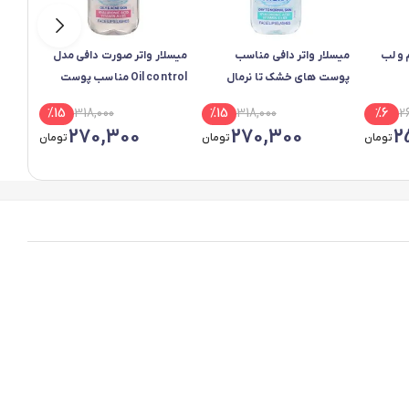
 و لب
میسلار واتر دافی مناسب
میسلار واتر صورت دافی مدل
میسلا
پوست های خشک تا نرمال
Oil control مناسب پوست
Lavender حجم 0
چرب و آکنه دار
%
15
318,000
%
15
318,000
%
6
2
270,300
270,300
2
تومان
تومان
تومان