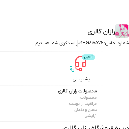
رازان گالری
شماره تماس:
09361817576
پاسخگوی شما هستیم
پشتیبانی
محصولات
رازان گالری
محصولات
مراقبت از پوست
دهان و دندان
آرایشی
درباره فروشگاه
رازان گالری