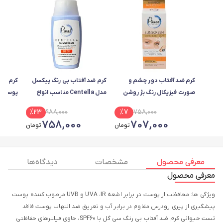
کرم ضد آفتاب دور چشم و
کرم ضد آفتاب بی رنگ پیکسل
کرم ضد
صورت فیزیکال رنگ بژ روشن
مدل Centella مناسب انواع
پوست م
پیکسل
پوست
SPF60پرودرما بژ طبیعی
%
23
988,000
%
7
758,000
758,000
707,000
تومان
تومان
معرفی محصول
مشخصات
دیدگاه ها
معرفی محصول
ویژگی ها: محافظت از پوست در برابر اشعه UVA ،IR و UVB مرطوب کننده پوست
پیشگیری از پیری زودرس مقاوم در برابر آب و تعریق ضد التهاب پوست فاقد
تست حیوانی کرم ضد آفتاب بی رنگ سی گل با SPF60، حاوی فیلترهای حفاظتی