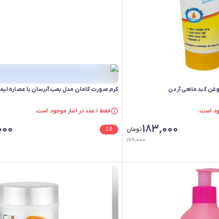
غن کبد ماهی آردن
کرم صورت کامان مدل بمب آبرسان با عصاره لیم
فقط ۱ عدد در انبار موجود است.
فقط ۱ عدد در انبار موجود است.
000
183,000
تومان
8
%
199,000