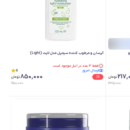
و
آبرسان و مرطوب کننده سیمپل مدل لایت (Light)
فقط ۳ عدد در انبار موجود است.
ارسال امروز
در سبد خرید بیش از ۵۰ نفر.
5
850,000
217,
فقط ۳ عدد در انبار موجود است.
تومان
11
%
تومان
950,000
235,000