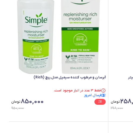
آبرسان و مرطوب کننده سیمپل مدل ریچ (Rich)
فقط ۳ عدد در انبار موجود است.
ارسال امروز
در سبد خرید بیش از ۵۰ نفر.
850,000
258
فقط ۳ عدد در انبار موجود است.
تومان
11
%
تومان
950,000
298,000