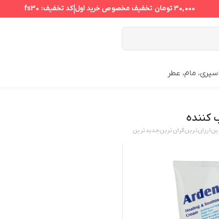
30,000 تومان
تخفیف مخصوص خرید اول
کد تخفیف:
fs30
سپری، مام، عطر
 کننده
ین
ارزان‌ترین
گران‌ترین
جدید‌ترین