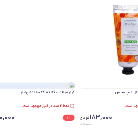
کال دیپ سنس
کرم مرطوب کننده 24 ساعته پرایم
فقط ۲ عدد در انبار موجود است.
در سبد خرید بیش از ۴۰ نفر.
0,000
183,000
فقط ۲ عدد در انبار موجود است.
تومان
9
%
199,000