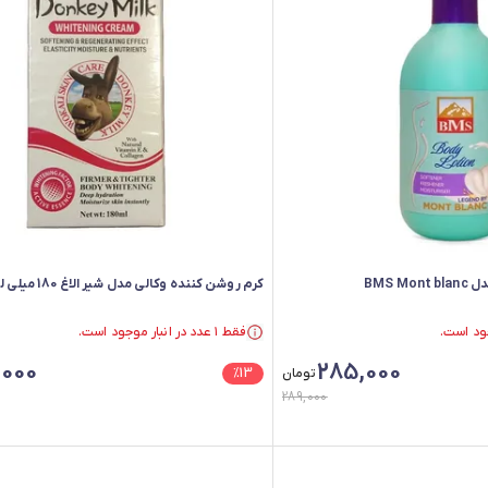
BMS 
کرم روشن کننده وکالی مدل شیر الاغ 180 میلی لیتر
فقط ۱ عدد در انبار موجود است.
در سبد خرید بیش از ۳۰ نفر.
,000
285,000
فقط ۱ عدد در انبار موجود است.
تومان
13
%
289,000