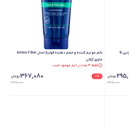
ین B
بالم مو نرم کننده و حجم دهنده فولیکا مدل Amino Fiber
حاوی آرگان
فقط ۳ عدد در انبار موجود است.
فقط ۳ عدد در انبار موجود است.
367,080
295,
تومان
8
%
تومان
399,000
325,000