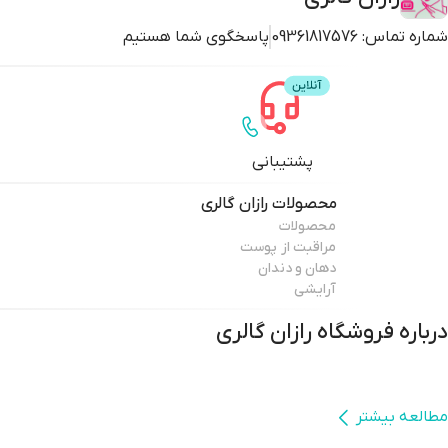
شماره تماس:
09361817576
پاسخگوی شما هستیم
پشتیبانی
محصولات
رازان گالری
محصولات
مراقبت از پوست
دهان و دندان
آرایشی
درباره فروشگاه
رازان گالری
مطالعه بیشتر